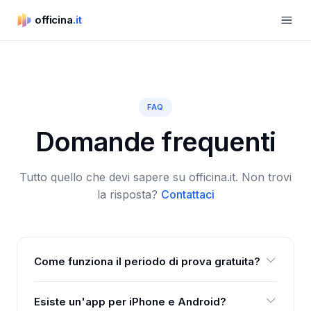
Apri m
officina
.it
officina.it
FAQ
Domande frequenti
Tutto quello che devi sapere su officina.it. Non trovi
la risposta?
Contattaci
Come funziona il periodo di prova gratuita?
Puoi usare tutte le funzioni gratis per 14 giorni, con
Esiste un'app per iPhone e Android?
carta e senza addebito automatico. Alla fine decidi