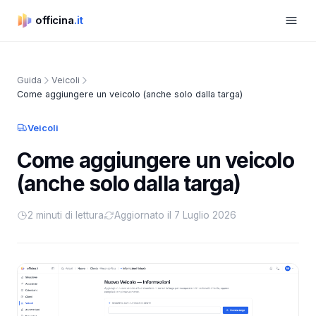
Apri m
officina
.it
officina.it
Guida
Veicoli
Come aggiungere un veicolo (anche solo dalla targa)
Veicoli
Come aggiungere un veicolo
(anche solo dalla targa)
2 minuti di lettura
Aggiornato il 7 Luglio 2026