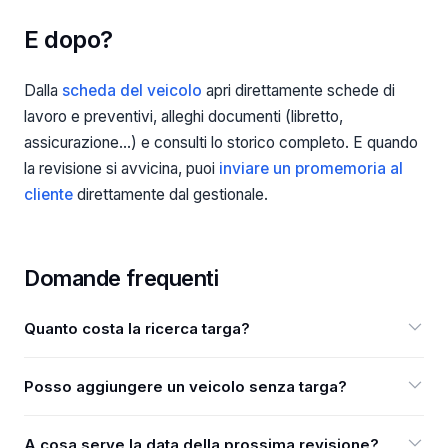
E dopo?
Dalla
scheda del veicolo
apri direttamente schede di
lavoro e preventivi, alleghi documenti (libretto,
assicurazione…) e consulti lo storico completo. E quando
la revisione si avvicina, puoi
inviare un promemoria al
cliente
direttamente dal gestionale.
Domande frequenti
Quanto costa la ricerca targa?
La ricerca targa richiede un abbonamento attivo e
Posso aggiungere un veicolo senza targa?
consuma crediti; il costo in crediti è indicato al momento
della ricerca e il saldo è sempre visibile in Impostazioni →
Sì: gli unici campi obbligatori sono marca e modello. Targa,
Abbonamento e crediti. L'inserimento manuale è
A cosa serve la data della prossima revisione?