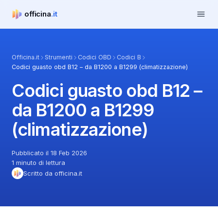
Apri m
officina
.it
officina.it
Officina.it
Strumenti
Codici OBD
Codici B
Codici guasto obd B12 – da B1200 a B1299 (climatizzazione)
Codici guasto obd B12 –
da B1200 a B1299
(climatizzazione)
Pubblicato il 18 Feb 2026
1 minuto di lettura
Scritto da officina.it