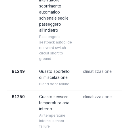
interruttore
scorrimento
automatico
schienale sedile
passeggero
all'indietro
Passenger's
seatback autoglide
rearward switch
circuit short to
ground
B1249
Guasto sportello
climatizzazione
di miscelazione
Blend door failure
B1250
Guasto sensore
climatizzazione
temperatura aria
interno
Air temperature
internal sensor
failure