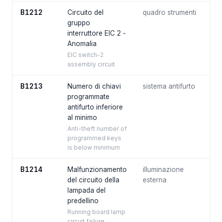
B1212
Circuito del
quadro strumenti
gruppo
interruttore EIC 2 -
Anomalia
EIC switch-2
assembly circuit
B1213
Numero di chiavi
sistema antifurto
programmate
antifurto inferiore
al minimo
Anti-theft number of
programmed keys
is below minimum
B1214
Malfunzionamento
illuminazione
del circuito della
esterna
lampada del
predellino
Running board lamp
circuit failure