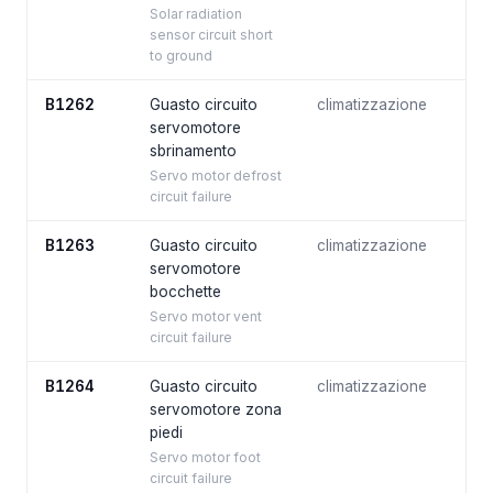
Solar radiation
sensor circuit short
to ground
B1262
Guasto circuito
climatizzazione
servomotore
sbrinamento
Servo motor defrost
circuit failure
B1263
Guasto circuito
climatizzazione
servomotore
bocchette
Servo motor vent
circuit failure
B1264
Guasto circuito
climatizzazione
servomotore zona
piedi
Servo motor foot
circuit failure