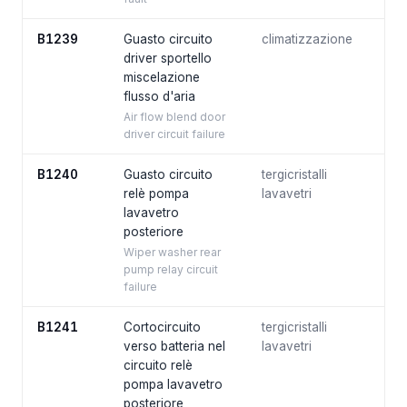
B1239
Guasto circuito
climatizzazione
driver sportello
miscelazione
flusso d'aria
Air flow blend door
driver circuit failure
B1240
Guasto circuito
tergicristalli
relè pompa
lavavetri
lavavetro
posteriore
Wiper washer rear
pump relay circuit
failure
B1241
Cortocircuito
tergicristalli
verso batteria nel
lavavetri
circuito relè
pompa lavavetro
posteriore