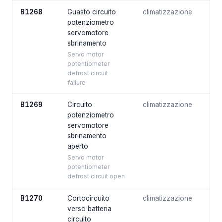
B1268
Guasto circuito
climatizzazione
potenziometro
servomotore
sbrinamento
Servo motor
potentiometer
defrost circuit
failure
B1269
Circuito
climatizzazione
potenziometro
servomotore
sbrinamento
aperto
Servo motor
potentiometer
defrost circuit open
B1270
Cortocircuito
climatizzazione
verso batteria
circuito