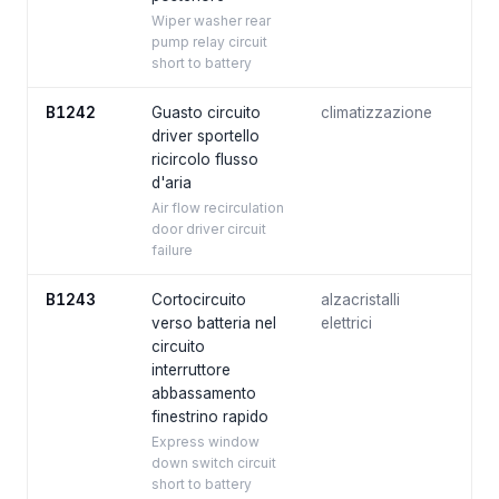
Wiper washer rear
pump relay circuit
short to battery
B1242
Guasto circuito
climatizzazione
driver sportello
ricircolo flusso
d'aria
Air flow recirculation
door driver circuit
failure
B1243
Cortocircuito
alzacristalli
verso batteria nel
elettrici
circuito
interruttore
abbassamento
finestrino rapido
Express window
down switch circuit
short to battery