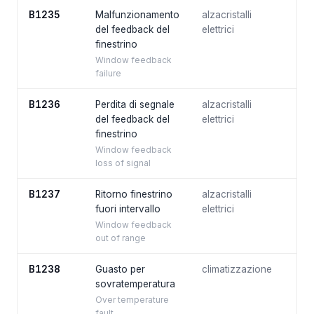
B1235
Malfunzionamento
alzacristalli
del feedback del
elettrici
finestrino
Window feedback
failure
B1236
Perdita di segnale
alzacristalli
del feedback del
elettrici
finestrino
Window feedback
loss of signal
B1237
Ritorno finestrino
alzacristalli
fuori intervallo
elettrici
Window feedback
out of range
B1238
Guasto per
climatizzazione
sovratemperatura
Over temperature
fault