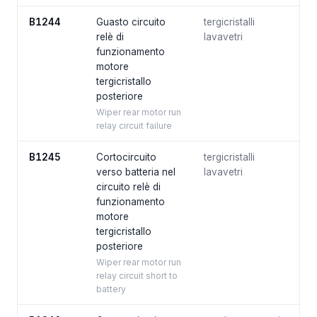
B1244
Guasto circuito
tergicristalli
relè di
lavavetri
funzionamento
motore
tergicristallo
posteriore
Wiper rear motor run
relay circuit failure
B1245
Cortocircuito
tergicristalli
verso batteria nel
lavavetri
circuito relè di
funzionamento
motore
tergicristallo
posteriore
Wiper rear motor run
relay circuit short to
battery