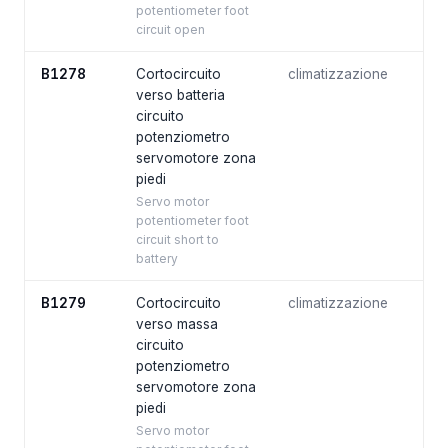
potentiometer foot
circuit open
B1278
Cortocircuito
climatizzazione
verso batteria
circuito
potenziometro
servomotore zona
piedi
Servo motor
potentiometer foot
circuit short to
battery
B1279
Cortocircuito
climatizzazione
verso massa
circuito
potenziometro
servomotore zona
piedi
Servo motor