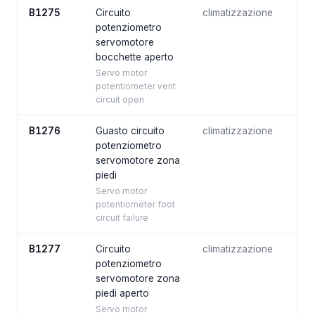
B1275
Circuito
climatizzazione
potenziometro
servomotore
bocchette aperto
Servo motor
potentiometer vent
circuit open
B1276
Guasto circuito
climatizzazione
potenziometro
servomotore zona
piedi
Servo motor
potentiometer foot
circuit failure
B1277
Circuito
climatizzazione
potenziometro
servomotore zona
piedi aperto
Servo motor