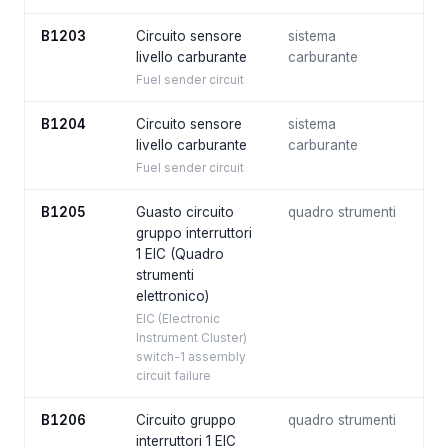
B1203
Circuito sensore
sistema
livello carburante
carburante
Fuel sender circuit
B1204
Circuito sensore
sistema
livello carburante
carburante
Fuel sender circuit
B1205
Guasto circuito
quadro strumenti
gruppo interruttori
1 EIC (Quadro
strumenti
elettronico)
EIC (Electronic
Instrument Cluster)
switch-1 assembly
circuit failure
B1206
Circuito gruppo
quadro strumenti
interruttori 1 EIC