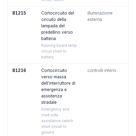
B1215
Cortocircuito del
illuminazione
circuito della
esterna
lampada del
predellino verso
batteria
Running board lamp
circuit short to
battery
B1216
Cortocircuito
controlli interni
verso massa
dell'interruttore di
emergenza e
assistenza
stradale
Emergency and
road side
assistance switch
short circuit to
ground