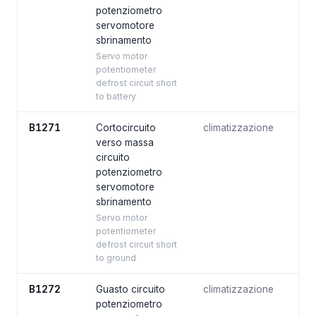
potenziometro
servomotore
sbrinamento
Servo motor
potentiometer
defrost circuit short
to battery
B1271
Cortocircuito
climatizzazione
verso massa
circuito
potenziometro
servomotore
sbrinamento
Servo motor
potentiometer
defrost circuit short
to ground
B1272
Guasto circuito
climatizzazione
potenziometro