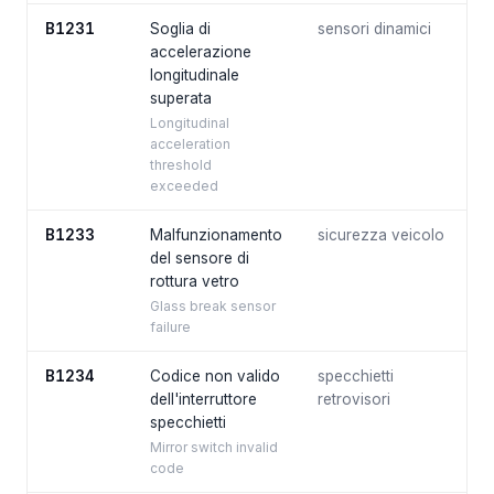
B1231
Soglia di
sensori dinamici
accelerazione
longitudinale
superata
Longitudinal
acceleration
threshold
exceeded
B1233
Malfunzionamento
sicurezza veicolo
del sensore di
rottura vetro
Glass break sensor
failure
B1234
Codice non valido
specchietti
dell'interruttore
retrovisori
specchietti
Mirror switch invalid
code