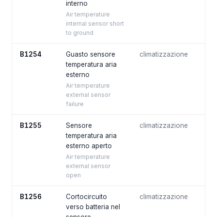
interno
Air temperature
internal sensor short
to ground
B1254
Guasto sensore
climatizzazione
temperatura aria
esterno
Air temperature
external sensor
failure
B1255
Sensore
climatizzazione
temperatura aria
esterno aperto
Air temperature
external sensor
open
B1256
Cortocircuito
climatizzazione
verso batteria nel