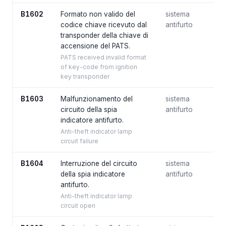
B1602
Formato non valido del
sistema
codice chiave ricevuto dal
antifurto
transponder della chiave di
accensione del PATS.
PATS received invalid format
of key-code from ignition
key transponder
B1603
Malfunzionamento del
sistema
circuito della spia
antifurto
indicatore antifurto.
Anti-theft indicator lamp
circuit failure
B1604
Interruzione del circuito
sistema
della spia indicatore
antifurto
antifurto.
Anti-theft indicator lamp
circuit open