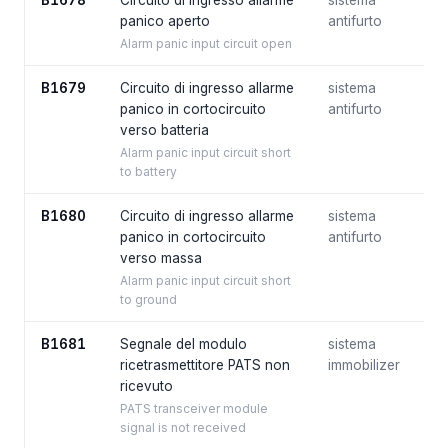
B1678
Circuito di ingresso allarme
sistema
panico aperto
antifurto
Alarm panic input circuit open
B1679
Circuito di ingresso allarme
sistema
panico in cortocircuito
antifurto
verso batteria
Alarm panic input circuit short
to battery
B1680
Circuito di ingresso allarme
sistema
panico in cortocircuito
antifurto
verso massa
Alarm panic input circuit short
to ground
B1681
Segnale del modulo
sistema
ricetrasmettitore PATS non
immobilizer
ricevuto
PATS transceiver module
signal is not received