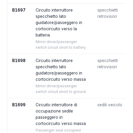
B1697
Circuito interruttore
specchietti
specchietto lato
retrovisori
guidatore/passeggero in
cortocircuito verso la
batteria
Mirror driver/passenger
switch circuit short to battery
B1698
Circuito interruttore
specchietti
specchietto lato
retrovisori
guidatore/passeggero in
cortocircuito verso massa
Mirror driver/passenger
switch circuit short to ground
B1699
Circuito interruttore di
sedili veicolo
occupazione sedile
passeggero in
cortocircuito verso massa
Passenger seat occupied