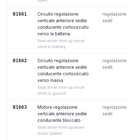
open
B1661
Circuito regolazione
regolazione
verticale anteriore sedile
sedili
conducente cortocircuito
verso la batteria
Seat driver front up circuit
short to battery
B1662
Circuito regolazione
regolazione
verticale anteriore sedile
sedili
conducente cortocircuito
verso massa
Seat driver front up circuit
short to ground
B1663
Motore regolazione
regolazione
verticale anteriore sedile
sedili
conducente bloccato
Seat driver front up/down
motor stalled