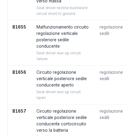
verso massa
Seat driver recline backward
circuit short to ground
B1655
Malfunzionamento circuito
regolazione
regolazione verticale
sedili
posteriore sedile
conducente
Seat driver rear up circuit
failure
B1656
Circuito regolazione
regolazione
verticale posteriore sedile
sedili
conducente aperto
Seat driver rear up circuit
open
B1657
Circuito regolazione
regolazione
verticale posteriore sedile
sedili
conducente cortocircuito
verso la batteria