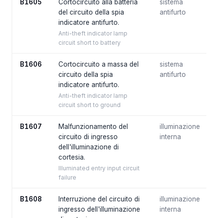
B1605
Cortocircuito alla batteria
sistema
del circuito della spia
antifurto
indicatore antifurto.
Anti-theft indicator lamp
circuit short to battery
B1606
Cortocircuito a massa del
sistema
circuito della spia
antifurto
indicatore antifurto.
Anti-theft indicator lamp
circuit short to ground
B1607
Malfunzionamento del
illuminazione
circuito di ingresso
interna
dell'illuminazione di
cortesia.
Illuminated entry input circuit
failure
B1608
Interruzione del circuito di
illuminazione
ingresso dell'illuminazione
interna