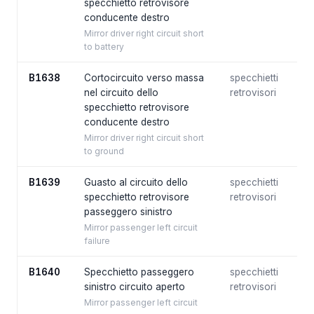
specchietto retrovisore
conducente destro
Mirror driver right circuit short
to battery
B1638
Cortocircuito verso massa
specchietti
nel circuito dello
retrovisori
specchietto retrovisore
conducente destro
Mirror driver right circuit short
to ground
B1639
Guasto al circuito dello
specchietti
specchietto retrovisore
retrovisori
passeggero sinistro
Mirror passenger left circuit
failure
B1640
Specchietto passeggero
specchietti
sinistro circuito aperto
retrovisori
Mirror passenger left circuit