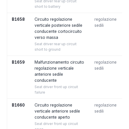
Seat driver rear up circuit
short to battery
B1658
Circuito regolazione
regolazione
verticale posteriore sedile
sedili
conducente cortocircuito
verso massa
Seat driver rear up circuit
short to ground
B1659
Malfunzionamento circuito
regolazione
regolazione verticale
sedili
anteriore sedile
conducente
Seat driver front up circuit
failure
B1660
Circuito regolazione
regolazione
verticale anteriore sedile
sedili
conducente aperto
Seat driver front up circuit