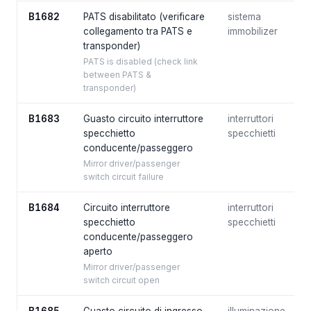
B1682
PATS disabilitato (verificare
sistema
collegamento tra PATS e
immobilizer
transponder)
PATS is disabled (check link
between PATS &
transponder)
B1683
Guasto circuito interruttore
interruttori
specchietto
specchietti
conducente/passeggero
Mirror driver/passenger
switch circuit failure
B1684
Circuito interruttore
interruttori
specchietto
specchietti
conducente/passeggero
aperto
Mirror driver/passenger
switch circuit open