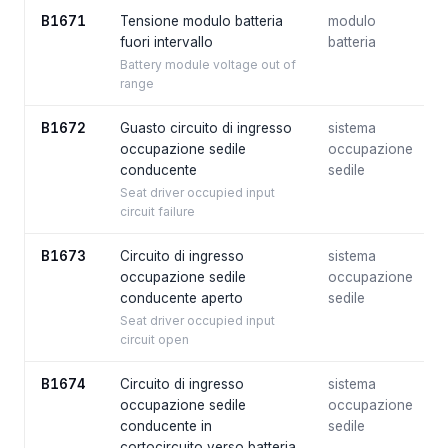
B1671
Tensione modulo batteria
modulo
fuori intervallo
batteria
Battery module voltage out of
range
B1672
Guasto circuito di ingresso
sistema
occupazione sedile
occupazione
conducente
sedile
Seat driver occupied input
circuit failure
B1673
Circuito di ingresso
sistema
occupazione sedile
occupazione
conducente aperto
sedile
Seat driver occupied input
circuit open
B1674
Circuito di ingresso
sistema
occupazione sedile
occupazione
conducente in
sedile
cortocircuito verso batteria