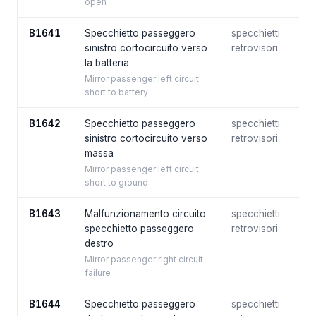
open
B1641
Specchietto passeggero
specchietti
sinistro cortocircuito verso
retrovisori
la batteria
Mirror passenger left circuit
short to battery
B1642
Specchietto passeggero
specchietti
sinistro cortocircuito verso
retrovisori
massa
Mirror passenger left circuit
short to ground
B1643
Malfunzionamento circuito
specchietti
specchietto passeggero
retrovisori
destro
Mirror passenger right circuit
failure
B1644
Specchietto passeggero
specchietti