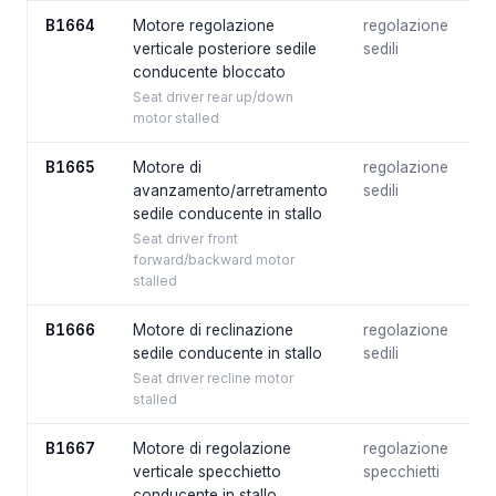
B1664
Motore regolazione
regolazione
verticale posteriore sedile
sedili
conducente bloccato
Seat driver rear up/down
motor stalled
B1665
Motore di
regolazione
avanzamento/arretramento
sedili
sedile conducente in stallo
Seat driver front
forward/backward motor
stalled
B1666
Motore di reclinazione
regolazione
sedile conducente in stallo
sedili
Seat driver recline motor
stalled
B1667
Motore di regolazione
regolazione
verticale specchietto
specchietti
conducente in stallo