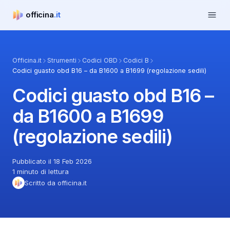
Apri m
officina
.it
officina.it
Officina.it
Strumenti
Codici OBD
Codici B
Codici guasto obd B16 – da B1600 a B1699 (regolazione sedili)
Codici guasto obd B16 –
da B1600 a B1699
(regolazione sedili)
Pubblicato il 18 Feb 2026
1 minuto di lettura
Scritto da officina.it