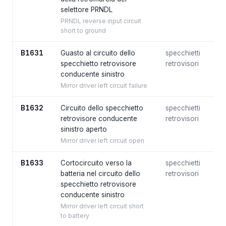
selettore PRNDL
PRNDL reverse input circuit
short to ground
B1631
Guasto al circuito dello
specchietti
specchietto retrovisore
retrovisori
conducente sinistro
Mirror driver left circuit failure
B1632
Circuito dello specchietto
specchietti
retrovisore conducente
retrovisori
sinistro aperto
Mirror driver left circuit open
B1633
Cortocircuito verso la
specchietti
batteria nel circuito dello
retrovisori
specchietto retrovisore
conducente sinistro
Mirror driver left circuit short
to battery