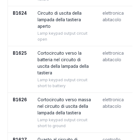
B1624
Circuito di uscita della
elettronica
lampada della tastiera
abitacolo
aperto
Lamp keypad output circuit
open
B1625
Cortocircuito verso la
elettronica
batteria nel circuito di
abitacolo
uscita della lampada della
tastiera
Lamp keypad output circuit
short to battery
B1626
Cortocircuito verso massa
elettronica
nel circuito di uscita della
abitacolo
lampada della tastiera
Lamp keypad output circuit
short to ground
B1627
Guasto al circuito di
controllo