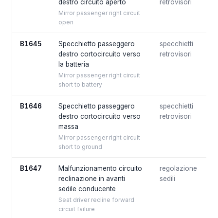
destro circuito aperto
retrovisori
Mirror passenger right circuit
open
B1645
Specchietto passeggero
specchietti
destro cortocircuito verso
retrovisori
la batteria
Mirror passenger right circuit
short to battery
B1646
Specchietto passeggero
specchietti
destro cortocircuito verso
retrovisori
massa
Mirror passenger right circuit
short to ground
B1647
Malfunzionamento circuito
regolazione
reclinazione in avanti
sedili
sedile conducente
Seat driver recline forward
circuit failure