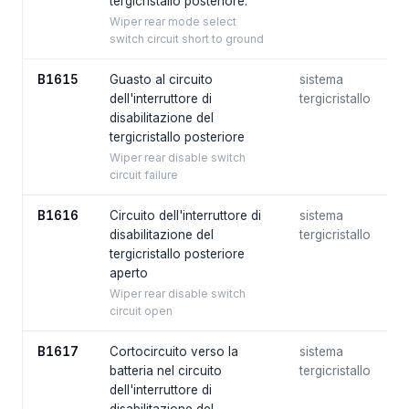
tergicristallo posteriore.
Wiper rear mode select
switch circuit short to ground
B1615
Guasto al circuito
sistema
dell'interruttore di
tergicristallo
disabilitazione del
tergicristallo posteriore
Wiper rear disable switch
circuit failure
B1616
Circuito dell'interruttore di
sistema
disabilitazione del
tergicristallo
tergicristallo posteriore
aperto
Wiper rear disable switch
circuit open
B1617
Cortocircuito verso la
sistema
batteria nel circuito
tergicristallo
dell'interruttore di