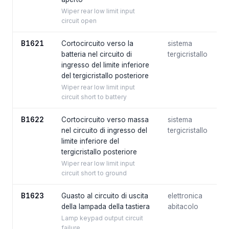
Wiper rear low limit input
circuit open
B1621
Cortocircuito verso la
sistema
batteria nel circuito di
tergicristallo
ingresso del limite inferiore
del tergicristallo posteriore
Wiper rear low limit input
circuit short to battery
B1622
Cortocircuito verso massa
sistema
nel circuito di ingresso del
tergicristallo
limite inferiore del
tergicristallo posteriore
Wiper rear low limit input
circuit short to ground
B1623
Guasto al circuito di uscita
elettronica
della lampada della tastiera
abitacolo
Lamp keypad output circuit
failure