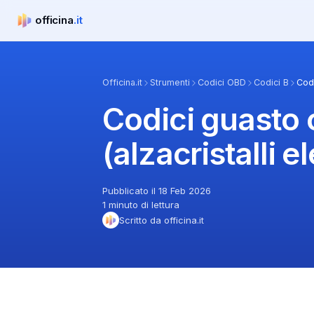
officina
.it
officina.it
Officina.it
Strumenti
Codici OBD
Codici B
Codi
Codici guasto 
(alzacristalli el
Pubblicato il 18 Feb 2026
1 minuto di lettura
Scritto da officina.it