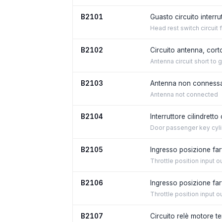
B2101
Guasto circuito interru
Head rest switch circuit f
B2102
Circuito antenna, cort
Antenna circuit short to 
B2103
Antenna non conness
Antenna not connected
B2104
Interruttore cilindrett
Door passenger key cylin
B2105
Ingresso posizione farf
Throttle position input o
B2106
Ingresso posizione farf
Throttle position input o
B2107
Circuito relè motore te