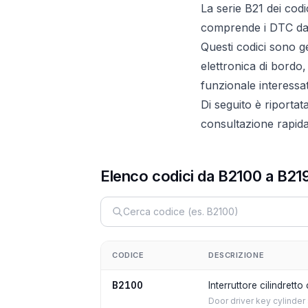
La serie B21 dei cod
comprende i DTC da
Questi codici sono gene
elettronica di bordo
funzionale interessat
Di seguito è riportat
consultazione rapida 
Elenco codici da B2100 a B21
CODICE
DESCRIZIONE
B2100
Interruttore cilindrett
Door driver key cylinder 