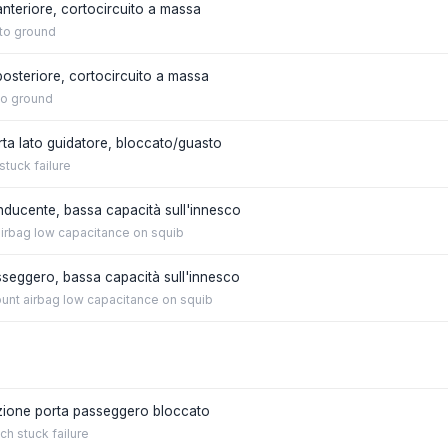
anteriore, cortocircuito a massa
 to ground
 posteriore, cortocircuito a massa
to ground
orta lato guidatore, bloccato/guasto
stuck failure
onducente, bassa capacità sull'innesco
airbag low capacitance on squib
asseggero, bassa capacità sull'innesco
unt airbag low capacitance on squib
azione porta passeggero bloccato
h stuck failure