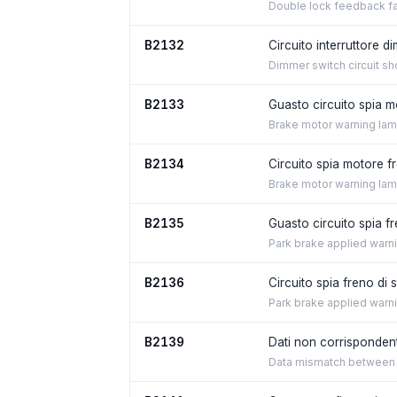
Double lock feedback fa
B2132
Circuito interruttore 
Dimmer switch circuit sh
B2133
Guasto circuito spia m
Brake motor warning lamp 
B2134
Circuito spia motore f
Brake motor warning lamp 
B2135
Guasto circuito spia f
Park brake applied warnin
B2136
Circuito spia freno di 
Park brake applied warnin
B2139
Dati non corrisponden
Data mismatch between 