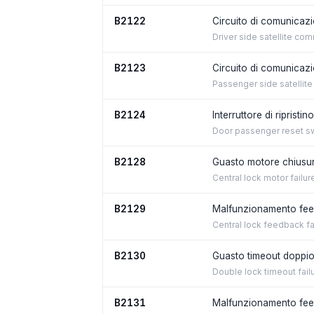
B2122
Circuito di comunicazi
Driver side satellite com
B2123
Circuito di comunicazi
Passenger side satellite
B2124
Interruttore di riprist
Door passenger reset swi
B2128
Guasto motore chiusur
Central lock motor failur
B2129
Malfunzionamento feed
Central lock feedback fa
B2130
Guasto timeout doppi
Double lock timeout fail
B2131
Malfunzionamento fee