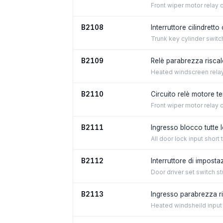
Front wiper motor relay ci
B2108
Interruttore cilindrett
Trunk key cylinder switch
B2109
Relè parabrezza riscal
Heated windscreen relay 
B2110
Circuito relè motore te
Front wiper motor relay c
B2111
Ingresso blocco tutte 
All door lock input short
B2112
Interruttore di impost
Door driver set switch st
B2113
Ingresso parabrezza ri
Heated windsheild input