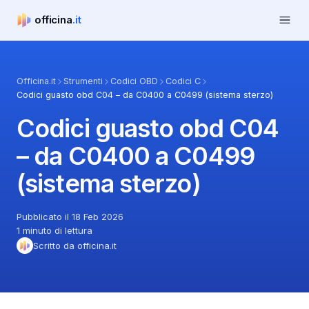
Apri m
officina
.it
officina.it
Officina.it
Strumenti
Codici OBD
Codici C
Codici guasto obd C04 – da C0400 a C0499 (sistema sterzo)
Codici guasto obd C04
– da C0400 a C0499
(sistema sterzo)
Pubblicato il 18 Feb 2026
1 minuto di lettura
Scritto da officina.it