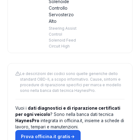
Solenoide
Controllo
Servosterzo
Alto
Steering Assist
Control
Solenoid Feed
Circuit High
Le descrizioni dei codici sono quelle generiche dello
standard OBD-II, a scopo informativo. Cause, sintomi e
procedure di riparazione specifici per marca e modello
sono nella banca dati tecnica HaynesPro.
Vuoi i
dati diagnostici e di riparazione certificati
per ogni veicolo
? Sono nella banca dati tecnica
HaynesPro
integrata in officina.it, insieme a schede di
lavoro, tempari e manutenzioni.
Prova officina.it gratis