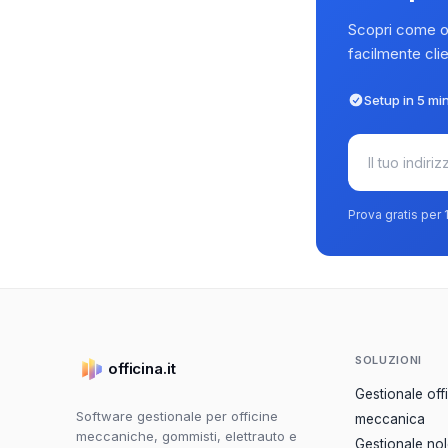
Scopri come off
facilmente clie
Setup in 5 min
Prova gratis per
SOLUZIONI
officina.it
Gestionale off
Software gestionale per officine
meccanica
meccaniche, gommisti, elettrauto e
Gestionale no