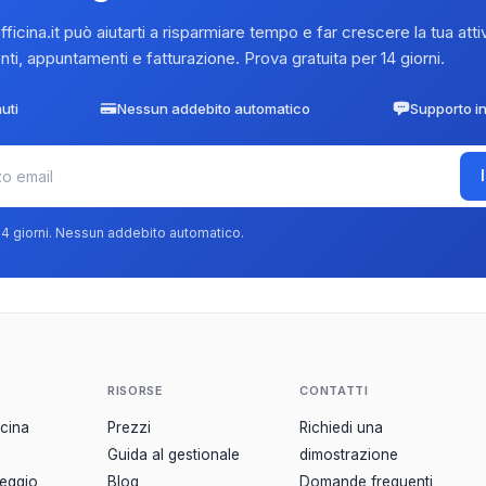
icina.it può aiutarti a risparmiare tempo e far crescere la tua attiv
nti, appuntamenti e fatturazione. Prova gratuita per 14 giorni.
uti
Nessun addebito automatico
Supporto in
 14 giorni. Nessun addebito automatico.
RISORSE
CONTATTI
icina
Prezzi
Richiedi una
Guida al gestionale
dimostrazione
leggio
Blog
Domande frequenti