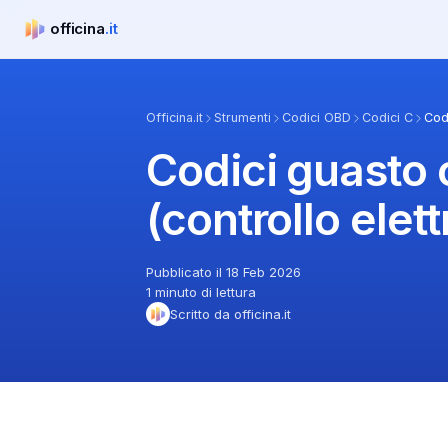
officina
.it
officina.it
Officina.it
Strumenti
Codici OBD
Codici C
Cod
Codici guasto
(controllo elet
Pubblicato il 18 Feb 2026
1 minuto di lettura
Scritto da officina.it