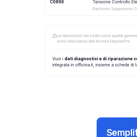
C0896
Tensione Controllo Elet
Electronic Suspension Con
Le descrizioni dei codici sono quelle generi
sono nella banca dati tecnica HaynesPro.
Vuoi i
dati diagnostici e di riparazione c
integrata in officina.it, insieme a schede di
Semplif