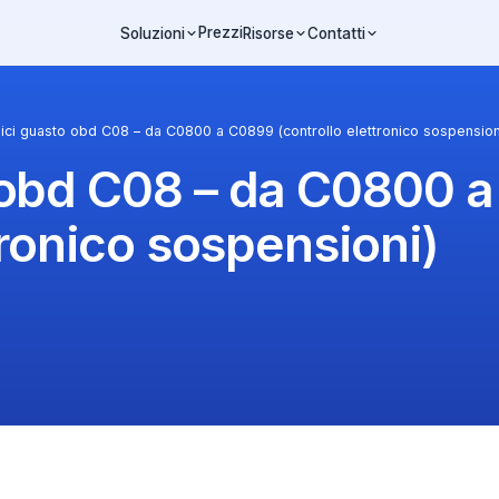
Prezzi
Soluzioni
Risorse
Contatti
ici guasto obd C08 – da C0800 a C0899 (controllo elettronico sospension
 obd C08 – da C0800 
tronico sospensioni)