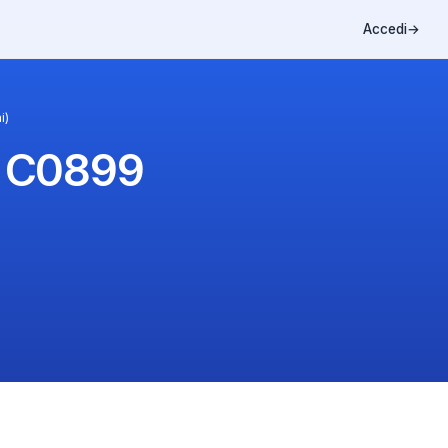
Accedi
→
i)
a C0899