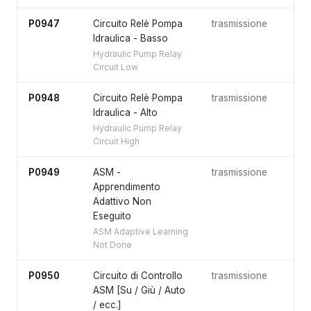
P0947
Circuito Relè Pompa
trasmissione
Idraulica - Basso
Hydraulic Pump Relay
Circuit Low
P0948
Circuito Relè Pompa
trasmissione
Idraulica - Alto
Hydraulic Pump Relay
Circuit High
P0949
ASM -
trasmissione
Apprendimento
Adattivo Non
Eseguito
ASM Adaptive Learning
Not Done
P0950
Circuito di Controllo
trasmissione
ASM [Su / Giù / Auto
/ ecc.]