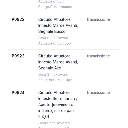
Actuator Circuit
Range/Performance
P0922
Circuito Attuatore
trasmissione
Innesto Marce Avanti,
Segnale Basso
Gear Shift Foward
Actuator Circuit Low
P0923
Circuito Attuatore
trasmissione
Innesto Marce Avanti,
Segnale Alto
Gear Shift Foward
Actuator Circuit High
P0924
Circuito Attuatore
trasmissione
Innesto Retromarcia /
Aperto [movimento
indietro, marce pari,
2,4,6]
Gear Shift Reverse