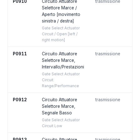
P0910
Circuito Attuatore
trasmissione
Selettore Marce /
Aperto [movimento
sinistra / destra]
Gate Select Actuator
Circuit / Open [left /
right motion]
P0911
Circuito Attuatore
trasmissione
Selettore Marce,
Intervallo/Prestazioni
Gate Select Actuator
Circuit
Range/Performance
P0912
Circuito Attuatore
trasmissione
Selettore Marce,
Segnale Basso
Gate Select Actuator
Circuit Low
P0913
Circuito Attuatore
trasmissione