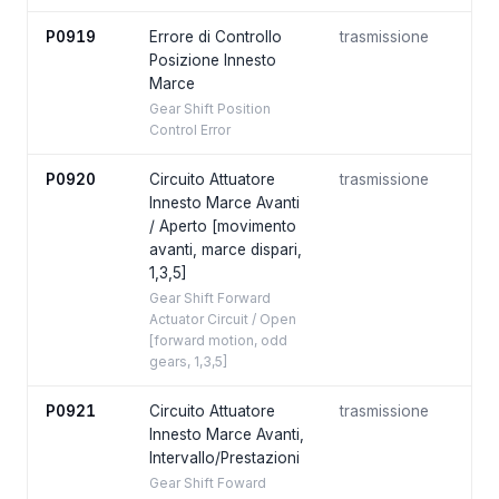
P0919
Errore di Controllo
trasmissione
Posizione Innesto
Marce
Gear Shift Position
Control Error
P0920
Circuito Attuatore
trasmissione
Innesto Marce Avanti
/ Aperto [movimento
avanti, marce dispari,
1,3,5]
Gear Shift Forward
Actuator Circuit / Open
[forward motion, odd
gears, 1,3,5]
P0921
Circuito Attuatore
trasmissione
Innesto Marce Avanti,
Intervallo/Prestazioni
Gear Shift Foward