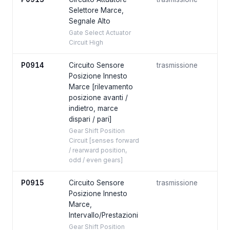
Selettore Marce,
Segnale Alto
Gate Select Actuator
Circuit High
P0914
Circuito Sensore
trasmissione
Posizione Innesto
Marce [rilevamento
posizione avanti /
indietro, marce
dispari / pari]
Gear Shift Position
Circuit [senses forward
/ rearward position,
odd / even gears]
P0915
Circuito Sensore
trasmissione
Posizione Innesto
Marce,
Intervallo/Prestazioni
Gear Shift Position