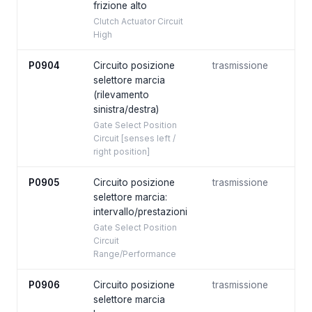
frizione alto
Clutch Actuator Circuit
High
P0904
Circuito posizione
trasmissione
selettore marcia
(rilevamento
sinistra/destra)
Gate Select Position
Circuit [senses left /
right position]
P0905
Circuito posizione
trasmissione
selettore marcia:
intervallo/prestazioni
Gate Select Position
Circuit
Range/Performance
P0906
Circuito posizione
trasmissione
selettore marcia