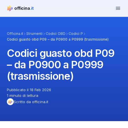
Apri m
officina
.it
officina.it
Officina.it
Strumenti
Codici OBD
Codici P
Codici guasto obd P09 – da P0900 a P0999 (trasmissione)
Codici guasto obd P09
– da P0900 a P0999
(trasmissione)
Pubblicato il 18 Feb 2026
1 minuto di lettura
Scritto da officina.it