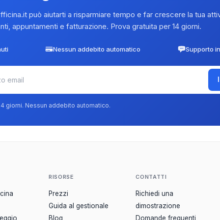
icina.it può aiutarti a risparmiare tempo e far crescere la tua attiv
nti, appuntamenti e fatturazione. Prova gratuita per 14 giorni.
uti
Nessun addebito automatico
Supporto in
 14 giorni. Nessun addebito automatico.
RISORSE
CONTATTI
icina
Prezzi
Richiedi una
Guida al gestionale
dimostrazione
leggio
Blog
Domande frequenti