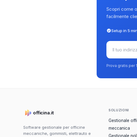
Scopri come off
facilmente clie
Setup in 5 min
Prova gratis per
SOLUZIONI
officina.it
Gestionale off
Software gestionale per officine
meccanica
meccaniche, gommisti, elettrauto e
Gestionale no