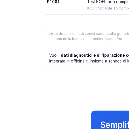
P1001
Test KOER non complet
KOER Not Able To Comp
Le descrizioni dei codici sono quelle generi
sono nella banca dati tecnica HaynesPro.
Vuoi i
dati diagnostici e di riparazione c
integrata in officina.it, insieme a schede di
Semplif