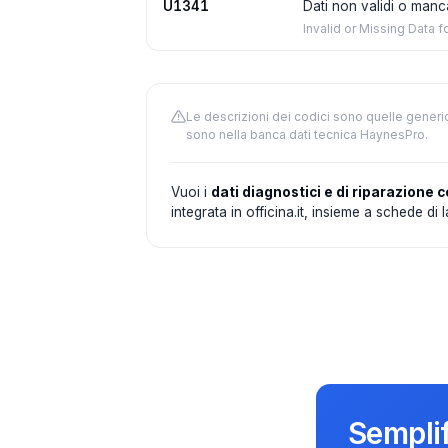
U1341
Dati non validi o manca
Invalid or Missing Data 
Le descrizioni dei codici sono quelle generi
sono nella banca dati tecnica HaynesPro.
Vuoi i
dati diagnostici e di riparazione c
integrata in officina.it, insieme a schede di
Semplif