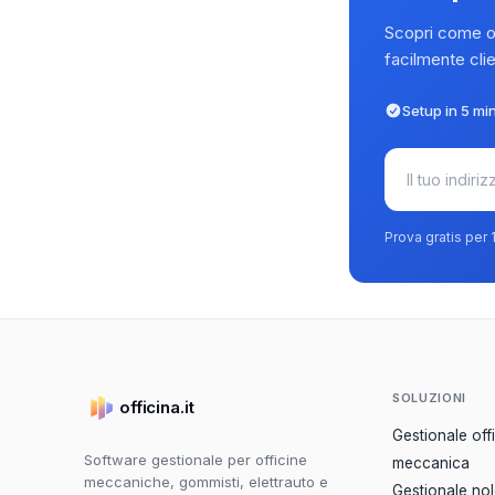
Scopri come off
facilmente clie
Setup in 5 min
Prova gratis per
SOLUZIONI
officina.it
Gestionale off
Software gestionale per officine
meccanica
meccaniche, gommisti, elettrauto e
Gestionale no