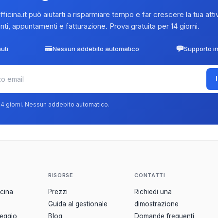
icina.it può aiutarti a risparmiare tempo e far crescere la tua attiv
nti, appuntamenti e fatturazione. Prova gratuita per 14 giorni.
uti
Nessun addebito automatico
Supporto in
 14 giorni. Nessun addebito automatico.
RISORSE
CONTATTI
icina
Prezzi
Richiedi una
Guida al gestionale
dimostrazione
leggio
Blog
Domande frequenti