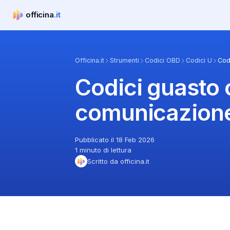
officina
.it
officina.it
Officina.it
Strumenti
Codici OBD
Codici U
Cod
Codici guasto 
comunicazion
Pubblicato il 18 Feb 2026
1 minuto di lettura
Scritto da officina.it