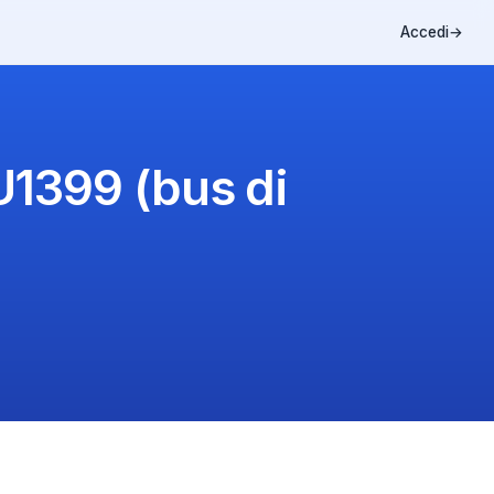
Accedi
→
U1399 (bus di