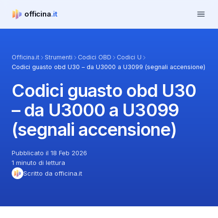
Apri m
officina
.it
officina.it
Officina.it
Strumenti
Codici OBD
Codici U
Codici guasto obd U30 – da U3000 a U3099 (segnali accensione)
Codici guasto obd U30
– da U3000 a U3099
(segnali accensione)
Pubblicato il 18 Feb 2026
1 minuto di lettura
Scritto da officina.it