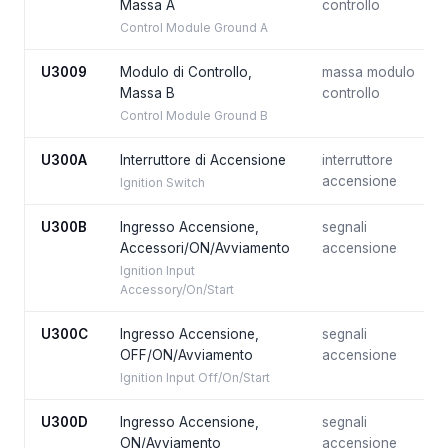
Massa A
controllo
Control Module Ground A
U3009
Modulo di Controllo,
massa modulo
Massa B
controllo
Control Module Ground B
U300A
Interruttore di Accensione
interruttore
accensione
Ignition Switch
U300B
Ingresso Accensione,
segnali
Accessori/ON/Avviamento
accensione
Ignition Input
Accessory/On/Start
U300C
Ingresso Accensione,
segnali
OFF/ON/Avviamento
accensione
Ignition Input Off/On/Start
U300D
Ingresso Accensione,
segnali
ON/Avviamento
accensione