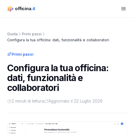
Apri m
officina
.it
officina.it
Guida
Primi passi
Configura la tua officina: dati, funzionalità e collaboratori
Primi passi
Configura la tua officina:
dati, funzionalità e
collaboratori
2 minuti di lettura
Aggiornato il 22 Luglio 2026