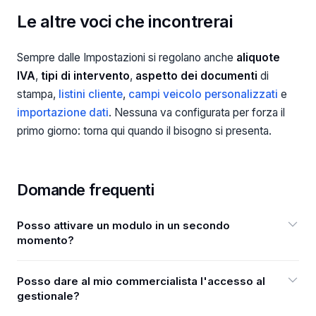
Le altre voci che incontrerai
Sempre dalle Impostazioni si regolano anche
aliquote
IVA
,
tipi di intervento
,
aspetto dei documenti
di
stampa,
listini cliente
,
campi veicolo personalizzati
e
importazione dati
. Nessuna va configurata per forza il
primo giorno: torna qui quando il bisogno si presenta.
Domande frequenti
Posso attivare un modulo in un secondo
momento?
Sì, in qualsiasi momento da Impostazioni → Scegli le tue
Posso dare al mio commercialista l'accesso al
funzionalità. L'attivazione è immediata e il modulo
gestionale?
compare nel menu; allo stesso modo puoi disattivare