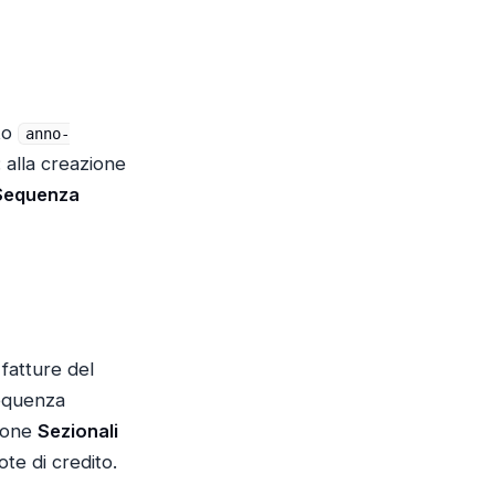
ato
anno-
alla creazione
Sequenza
fatture del
sequenza
zione
Sezionali
ote di credito.