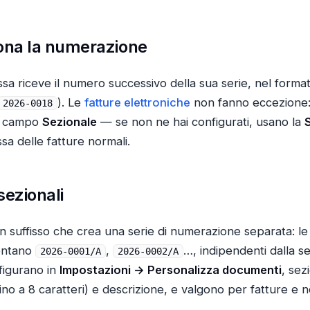
ona la numerazione
sa riceve il numero successivo della sua serie, nel form
). Le
fatture elettroniche
non fanno eccezione: 
2026-0018
el campo
Sezionale
— se non ne hai configurati, usano la
essa delle fatture normali.
sezionali
n suffisso che crea una serie di numerazione separata: le 
entano
,
…, indipendenti dalla 
2026-0001/A
2026-0002/A
nfigurano in
Impostazioni → Personalizza documenti
, se
fino a 8 caratteri) e descrizione, e valgono per fatture e n