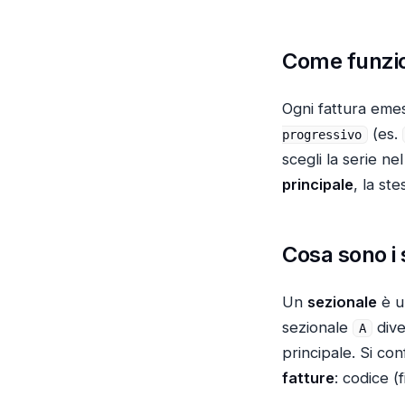
Come funzi
Ogni fattura emes
(es.
progressivo
scegli la serie n
principale
, la st
Cosa sono i 
Un
sezionale
è u
sezionale
div
A
principale. Si co
fatture
: codice (