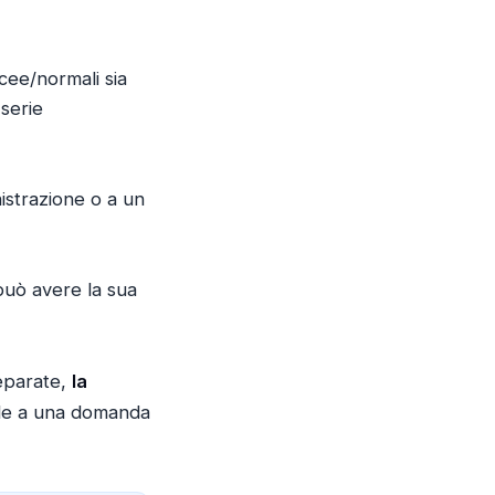
cee/normali sia
 serie
istrazione o a un
può avere la sua
separate,
la
onde a una domanda