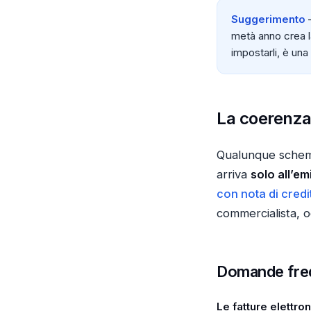
Suggerimento
—
metà anno crea l
impostarli, è un
La coerenza
Qualunque schema 
arriva
solo all’em
con nota di credi
commercialista, og
Domande fre
Le fatture elettr