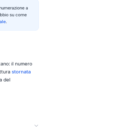
 numerazione a
dubbio su come
ale
.
tano: il numero
attura
stornata
a del