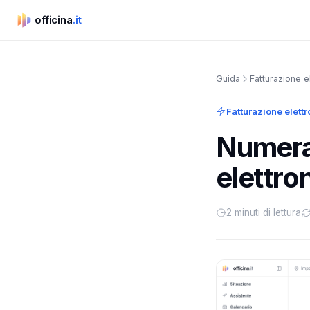
officina
.it
officina.it
Guida
Fatturazione e
Fatturazione elett
Numeraz
elettro
2 minuti di lettura