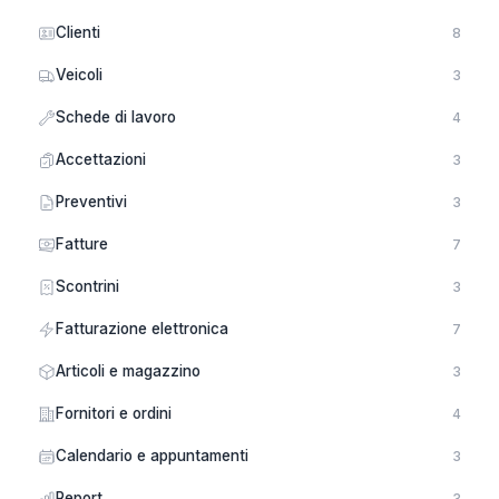
Clienti
8
Veicoli
3
Schede di lavoro
4
Accettazioni
3
Preventivi
3
Fatture
7
Scontrini
3
Fatturazione elettronica
7
Articoli e magazzino
3
Fornitori e ordini
4
Calendario e appuntamenti
3
Report
3