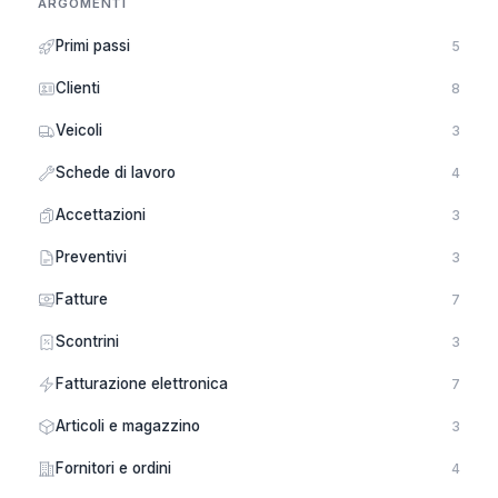
ARGOMENTI
Primi passi
5
Clienti
8
Veicoli
3
Schede di lavoro
4
Accettazioni
3
Preventivi
3
Fatture
7
Scontrini
3
Fatturazione elettronica
7
Articoli e magazzino
3
Fornitori e ordini
4