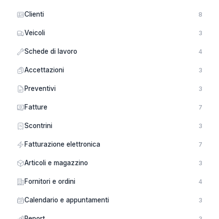
Clienti
8
Veicoli
3
Schede di lavoro
4
Accettazioni
3
Preventivi
3
Fatture
7
Scontrini
3
Fatturazione elettronica
7
Articoli e magazzino
3
Fornitori e ordini
4
Calendario e appuntamenti
3
Report
3