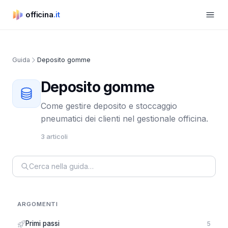
Apri m
officina
.it
officina.it
Guida
Deposito gomme
Deposito gomme
Come gestire deposito e stoccaggio
pneumatici dei clienti nel gestionale officina.
3 articoli
ARGOMENTI
Primi passi
5