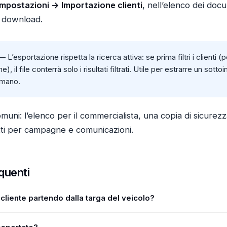
Impostazioni → Importazione clienti
, nell’elenco dei docu
i download.
 L’esportazione rispetta la ricerca attiva: se prima filtri i clienti 
 il file conterrà solo i risultati filtrati. Utile per estrarre un sot
a mano.
omuni: l’elenco per il commercialista, una copia di sicurez
atti per campagne e comunicazioni.
quenti
cliente partendo dalla targa del veicolo?
ca della pagina Clienti accetta anche la targa (o una sua parte) e ti po