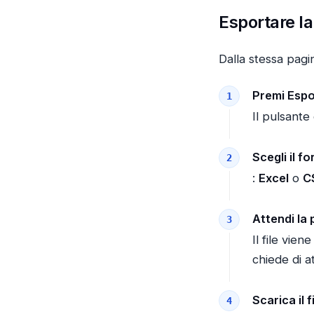
Esportare la 
Dalla stessa pagi
Premi Espo
Il pulsante 
Scegli il f
:
Excel
o
C
Attendi la
Il file vie
chiede di a
Scarica il fi