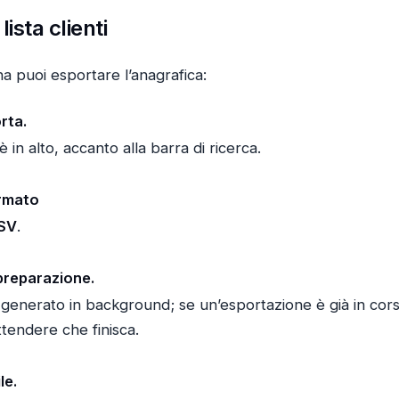
lista clienti
na puoi esportare l’anagrafica:
rta.
è in alto, accanto alla barra di ricerca.
ormato
SV
.
 preparazione.
ne generato in background; se un’esportazione è già in corso
ttendere che finisca.
le.