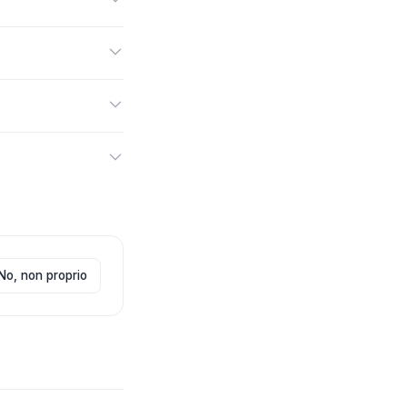
azioni → Importazione
 file conterrà solo i
ogrammi, Excel per
 con cui il cliente è
No, non proprio