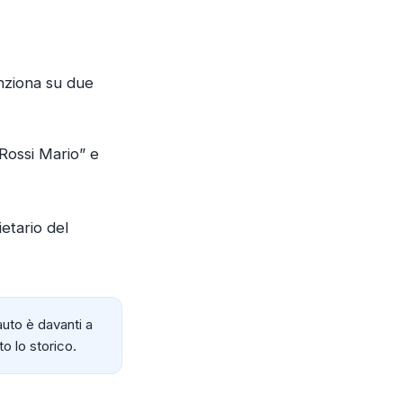
unziona su due
“Rossi Mario” e
ietario del
auto è davanti a
o lo storico.