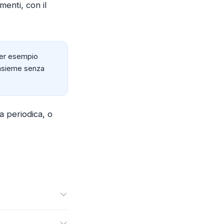
menti, con il
(per esempio
toinsieme senza
za periodica, o
rta al proprietario