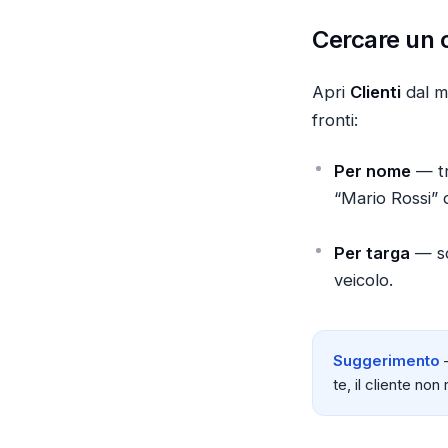
Cercare un c
Apri
Clienti
dal me
fronti:
Per nome
— tr
“Mario Rossi” d
Per targa
— scr
veicolo.
Suggerimento
—
te, il cliente non