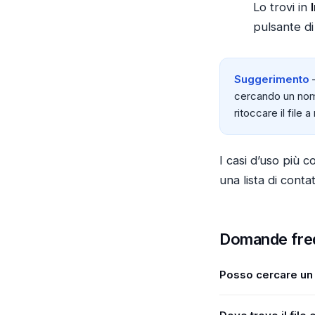
Lo trovi in
pulsante d
Suggerimento
—
cercando un nome),
ritoccare il file 
I casi d’uso più c
una lista di cont
Domande fre
Posso cercare un 
Sì: la barra di ricer