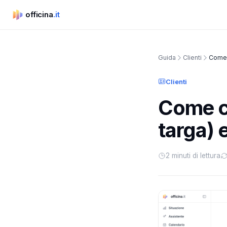
officina
.it
officina.it
Guida
Clienti
Come 
Clienti
Come ce
targa) e
2 minuti di lettura